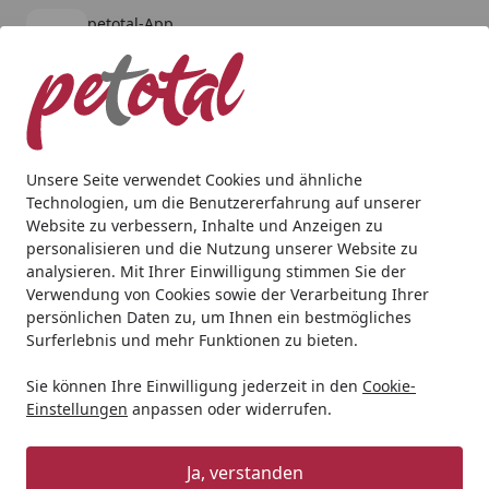
petotal-App
Öffnen
Banner schließen
petotal
kostenlos - Im App Store
Alle Produkte
Mein Konto
Wunschl
Ein
4,80
/ 5
Suchen
Unsere Seite verwendet Cookies und ähnliche
Technologien, um die Benutzererfahrung auf unserer
Hund
Snacks
RINTI Drinki 185 Milliliter Hundesnack
Website zu verbessern, Inhalte und Anzeigen zu
Startseite
personalisieren und die Nutzung unserer Website zu
RINTI Drinki 185 Milliliter
analysieren. Mit Ihrer Einwilligung stimmen Sie der
Hundesnack Trinksnack mit Huhn
Verwendung von Cookies sowie der Verarbeitung Ihrer
persönlichen Daten zu, um Ihnen ein bestmögliches
5
Surferlebnis und mehr Funktionen zu bieten.
(2 Bewertungen)
Sie können Ihre Einwilligung jederzeit in den
Cookie-
Sparpaket
Einstellungen
anpassen oder widerrufen.
Ja, verstanden