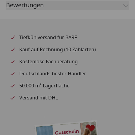
Bewertungen
SCHÜTTELN. Bei erhöhtem Trinkbedarf: Auf 0,5L
Wasser den Inhalt einer halben Dose in das
Trinkwasser mischen.
Tiefkühlversand für BARF
Kauf auf Rechnung (10 Zahlarten)
Kostenlose Fachberatung
Deutschlands bester Händler
50.000 m² Lagerfläche
Versand mit DHL