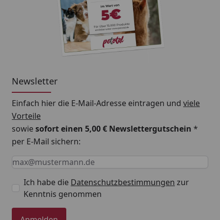
Newsletter
Einfach hier die E-Mail-Adresse eintragen und
viele
Vorteile
sowie
sofort einen 5,00 € Newslettergutschein
*
per E-Mail sichern:
Keine Eingabe erforderlich
Eingabe erforderlich
E-Mail *
Ich habe die
Datenschutzbestimmungen
zur
Kenntnis genommen
Anmelden