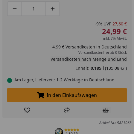
Produktmenge um eins verringern
Produktmenge manuell eingeben
Produktmenge um eins erhöhen
-9%
UVP
27,60 €
24,99 €
inkl. 7% MwSt.
4,99 € Versandkosten in Deutschland
Versandkostenfrei ab 3 Stück
Versandkosten nach Menge und Land
Inhalt:
0,185 l
(135,08 €/l)
Am Lager, Lieferzeit: 1-2 Werktage in Deutschland
In den Einkaufswagen
In den Einkaufswagen legen
Produkt zur Wunschliste hinzufügen
Teilen
Produkt Ver
Artikel-Nr.: 5821068
4,80
/ 5