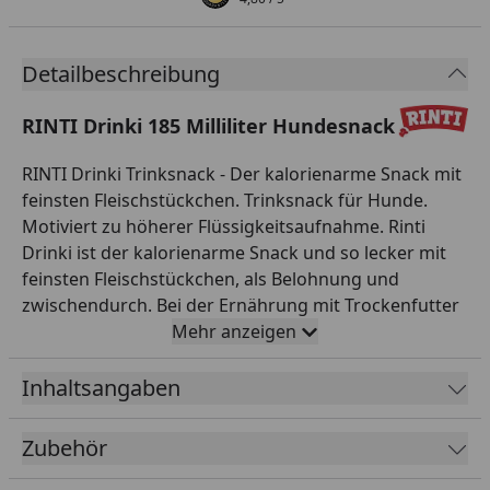
Detailbeschreibung
RINTI Drinki 185 Milliliter Hundesnack
RINTI Drinki Trinksnack - Der kalorienarme Snack mit
feinsten Fleischstückchen. Trinksnack für Hunde.
Motiviert zu höherer Flüssigkeitsaufnahme. Rinti
Drinki ist der kalorienarme Snack und so lecker mit
feinsten Fleischstückchen, als Belohnung und
zwischendurch. Bei der Ernährung mit Trockenfutter
besteht erhöhter Trinkbedarf, auch bei Sport und
Mehr anzeigen
Spiel, dann wird durch Zugabe von Drinki in den
Wassernapf die Trinkfreude erhöht.
Inhaltsangaben
Fütterungsempfehlung
Zubehör
Gewicht des Hundes <20kg 1 Dose /Tag; Gewicht des
Hundes >20kg 1-2 Dosen/Tag. VOR GEBRAUCH