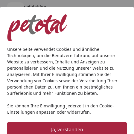
petotal-App
Öffnen
Banner schließen
petotal
kostenlos - Im App Store
Alle Produkte
Mein Konto
Wunschl
Ein
4,80
/ 5
Suchen
Unsere Seite verwendet Cookies und ähnliche
Technologien, um die Benutzererfahrung auf unserer
Hund
Ausruhen & Schlafen
NOBBY Komfortbett eckig C
Website zu verbessern, Inhalte und Anzeigen zu
Startseite
personalisieren und die Nutzung unserer Website zu
NOBBY Komfortbett eckig Classic
analysieren. Mit Ihrer Einwilligung stimmen Sie der
PURNA
Verwendung von Cookies sowie der Verarbeitung Ihrer
persönlichen Daten zu, um Ihnen ein bestmögliches
Surferlebnis und mehr Funktionen zu bieten.
Sie können Ihre Einwilligung jederzeit in den
Cookie-
Einstellungen
anpassen oder widerrufen.
Ja, verstanden