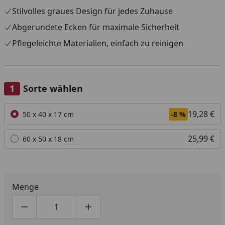
Stilvolles graues Design für jedes Zuhause
Abgerundete Ecken für maximale Sicherheit
Pflegeleichte Materialien, einfach zu reinigen
Sorte wählen
Alle anzeigen (2)
19,28 €
50 x 40 x 17 cm
-8 %
25,99 €
60 x 50 x 18 cm
Menge
Produktmenge um eins verringern
Produktmenge manuell eingeben
Produktmenge um eins erhöhen