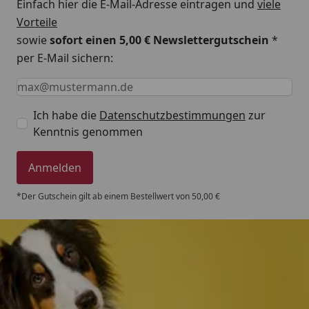
Einfach hier die E-Mail-Adresse eintragen und
viele
Vorteile
sowie
sofort einen 5,00 € Newslettergutschein
*
per E-Mail sichern:
Keine Eingabe erforderlich
Eingabe erforderlich
E-Mail *
Ich habe die
Datenschutzbestimmungen
zur
Kenntnis genommen
Anmelden
*Der Gutschein gilt ab einem Bestellwert von 50,00 €
Trusted Shops
4,80
/ 5