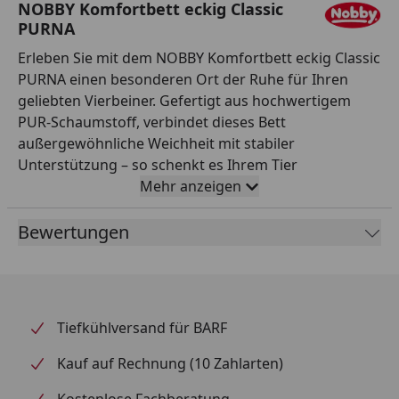
NOBBY Komfortbett eckig Classic
PURNA
Erleben Sie mit dem NOBBY Komfortbett eckig Classic
PURNA einen besonderen Ort der Ruhe für Ihren
geliebten Vierbeiner. Gefertigt aus hochwertigem
PUR-Schaumstoff, verbindet dieses Bett
außergewöhnliche Weichheit mit stabiler
Unterstützung – so schenkt es Ihrem Tier
erholsamen Schlaf und gemütliche Entspannung. Das
Mehr anzeigen
zeitlose, elegante Graudesign fügt sich harmonisch in
jedes Wohnambiente ein und macht das Bett zu
Bewertungen
einem stilvollen Ruheplatz. Die abgerundeten Ecken
schützen vor Verletzungen und sorgen für
zusätzliche Sicherheit, während die pflegeleichten
Materialien Ihnen die Reinigung erleichtern. Mit
Tiefkühlversand für BARF
seinen kompakten Maßen ist das Komfortbett ideal
für kleine bis große Tiere, die Komfort und
Kauf auf Rechnung (10 Zahlarten)
Geborgenheit suchen. Gönnen Sie Ihrem Vierbeiner
Kostenlose Fachberatung