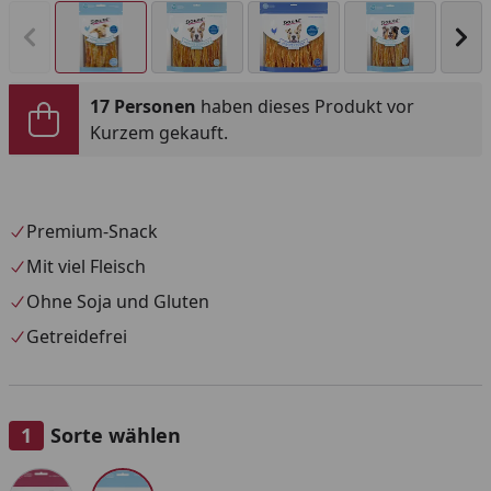
Vorheriges Bild anzeigen
Näc
17 Personen
haben dieses Produkt vor
Kurzem gekauft.
Premium-Snack
Mit viel Fleisch
Ohne Soja und Gluten
Getreidefrei
Sorte wählen
Alle anzeigen (2)