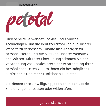
petotal-App
Öffnen
Banner schließen
petotal
kostenlos - Im App Store
Alle Produkte
Mein Konto
Wunschl
Ein
4,80
/ 5
Suchen
Unsere Seite verwendet Cookies und ähnliche
Technologien, um die Benutzererfahrung auf unserer
Hund
Snacks
DOKAS Hühner- oder Entenbrustbrust in S
Website zu verbessern, Inhalte und Anzeigen zu
Startseite
personalisieren und die Nutzung unserer Website zu
DOKAS Hühnerbrust in Streifen
analysieren. Mit Ihrer Einwilligung stimmen Sie der
Hundesnack
Verwendung von Cookies sowie der Verarbeitung Ihrer
persönlichen Daten zu, um Ihnen ein bestmögliches
5
Surferlebnis und mehr Funktionen zu bieten.
(14 Bewertungen)
Sie können Ihre Einwilligung jederzeit in den
Cookie-
Angebot
Einstellungen
anpassen oder widerrufen.
Sparpaket
Ja, verstanden