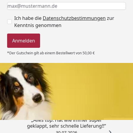
Keine Eingabe erforderlich
Eingabe erforderlich
E-Mail *
Ich habe die
Datenschutzbestimmungen
zur
Kenntnis genommen
Anmelden
*Der Gutschein gilt ab einem Bestellwert von 50,00 €
Trusted Shops
4,80
/ 5
„Alles top. Hat wie immer super
geklappt, sehr schnelle Lieferung!!“
30.07.2026