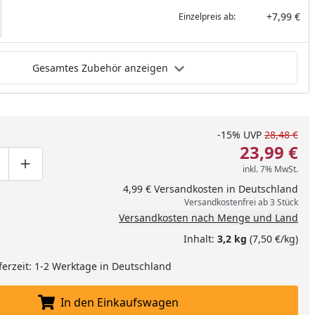
+7,99 €
Einzelpreis ab:
Gesamtes Zubehör anzeigen
-15%
UVP
28,48 €
23,99 €
inkl. 7% MwSt.
ge um eins verringern
duktmenge manuell eingeben
Produktmenge um eins erhöhen
4,99 € Versandkosten in Deutschland
Versandkostenfrei ab 3 Stück
Versandkosten nach Menge und Land
Inhalt:
3,2 kg
(7,50 €/kg)
ferzeit: 1-2 Werktage in Deutschland
In den Einkaufswagen
In den Einkaufswagen legen