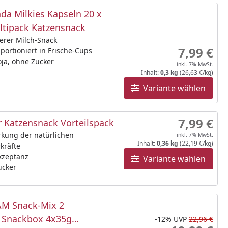
da Milkies Kapseln 20 x
ltipack Katzensnack
erer Milch-Snack
7,99 €
 portioniert in Frische-Cups
ja, ohne Zucker
inkl. 7% MwSt.
Inhalt:
0,3 kg
(26,63 €/kg)
Variante wählen
7,99 €
 Katzensnack Vorteilspack
rkung der natürlichen
inkl. 7% MwSt.
Inhalt:
0,36 kg
(22,19 €/kg)
kräfte
kzeptanz
Variante wählen
ucker
M Snack-Mix 2
e Snackbox 4x35g
-12%
UVP
22,96 €