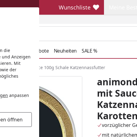
Wunschliste
Meine Bes
Wunschliste
Meine Beste
henkideen
Angebote
Neuheiten
SALE %
m die
e und Anzeigen
ieren. Mit
ten Adult mit Sauce 100g Schale Katzennassfutter
owie der
mögliches
animond
mit Sauc
ngen
anpassen
Katzenna
Karotte
gen öffnen
vorzüglicher 
mit natürliche