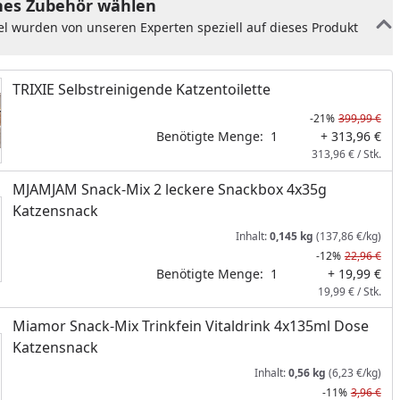
es Zubehör wählen
el wurden von unseren Experten speziell auf dieses Produkt
TRIXIE Selbstreinigende Katzentoilette
-21%
399,99 €
Benötigte Menge:
1
+ 313,96 €
313,96 € / Stk.
MJAMJAM Snack-Mix 2 leckere Snackbox 4x35g
Katzensnack
Inhalt:
0,145 kg
(137,86 €/kg)
-12%
22,96 €
Benötigte Menge:
1
+ 19,99 €
19,99 € / Stk.
Miamor Snack-Mix Trinkfein Vitaldrink 4x135ml Dose
Katzensnack
Inhalt:
0,56 kg
(6,23 €/kg)
-11%
3,96 €