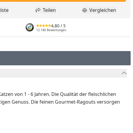
iste
Teilen
Vergleichen
dukt zur Wunschliste hinzufügen
Teilen
Produkt Vergle
4,80
/ 5
12.180 Bewertungen
n von 1 - 6 Jahren. Die Qualität der fleischlichen
artigen Genuss. Die feinen Gourmet-Ragouts versorgen