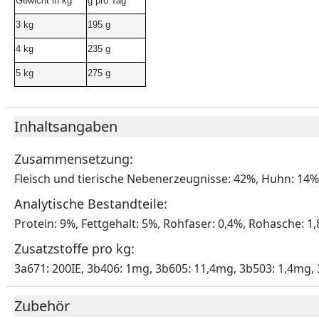
Gewicht in kg
g pro Tag
3 kg
195 g
4 kg
235 g
5 kg
275 g
Inhaltsangaben
Zusammensetzung:
Fleisch und tierische Nebenerzeugnisse: 42%, Huhn: 14%
Analytische Bestandteile:
Protein: 9%, Fettgehalt: 5%, Rohfaser: 0,4%, Rohasche: 1,
Zusatzstoffe pro kg:
3a671: 200IE, 3b406: 1mg, 3b605: 11,4mg, 3b503: 1,4mg,
Zubehör