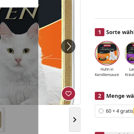
Sorte wäh
Alle anzeigen (3)
Huhn in
La
Karottensauce
Kräu
Menge wä
Produkt zur Wunschliste hi
Alle anzeigen (2)
60 + 4 gratis
Nächstes Bild anzeigen