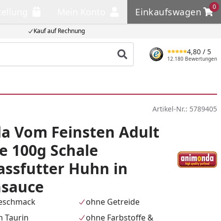
0
tellung
Mein Konto
Einkaufswagen
llung
Mein Konto
Einkaufswagen
Kauf auf Rechnung
4,80
/ 5
Produkt suchen
12.180 Bewertungen
Artikel-Nr.:
5789405
a Vom Feinsten Adult
e 100g Schale
ssfutter Huhn in
nsauce
Geschmack
ohne Getreide
m Taurin
ohne Farbstoffe &