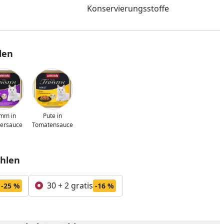
Konservierungsstoffe
len
mm in
Pute in
tersauce
Tomatensauce
hlen
nzufügen
30 + 2 gratis
-25 %
-16 %