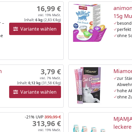
16,99 €
animon
15g Mu
inkl. 19% MwSt.
Inhalt:
6 kg
(2,83 €/kg)
r –
besond
Variante wählen
perfekt
ne
ohne So
3,79 €
n
Miamor
zur Stä
inkl. 7% MwSt.
Inhalt:
0,12 kg
(31,58 €/kg)
Abwehr
hohe A
Variante wählen
ohne Z
-21%
UVP
399,99 €
MJAMJA
313,96 €
lecker
inkl. 19% MwSt.