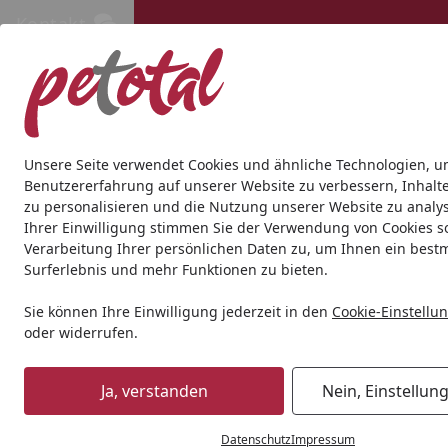
Kontakt
Kontakt
Kostenloser Versand ab 69€
Hund
Katze
Aquaristik
Teich
Andere Tierarten
Gesc
Unsere Seite verwendet Cookies und ähnliche Technologien, u
Benutzererfahrung auf unserer Website zu verbessern, Inhalt
zu personalisieren und die Nutzung unserer Website zu analys
Katze
Katzennassfutter
animonda
animonda Vom Feins
Ihrer Einwilligung stimmen Sie der Verwendung von Cookies s
Startseite
Verarbeitung Ihrer persönlichen Daten zu, um Ihnen ein best
Surferlebnis und mehr Funktionen zu bieten.
Sie können Ihre Einwilligung jederzeit in den
Cookie-Einstellu
oder widerrufen.
Ja, verstanden
Nein, Einstellun
Datenschutz
Impressum