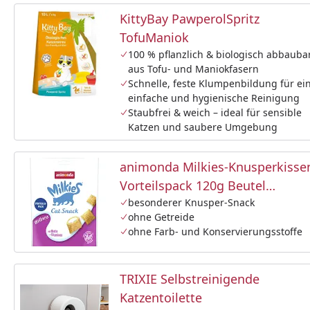
KittyBay PawperolSpritz
TofuManiok
100 % pflanzlich & biologisch abbauba
aus Tofu- und Maniokfasern
Schnelle, feste Klumpenbildung für ei
einfache und hygienische Reinigung
Staubfrei & weich – ideal für sensible
Katzen und saubere Umgebung
animonda Milkies-Knusperkisse
Vorteilspack 120g Beutel
Katzensnack
besonderer Knusper-Snack
ohne Getreide
ohne Farb- und Konservierungsstoffe
TRIXIE Selbstreinigende
Katzentoilette