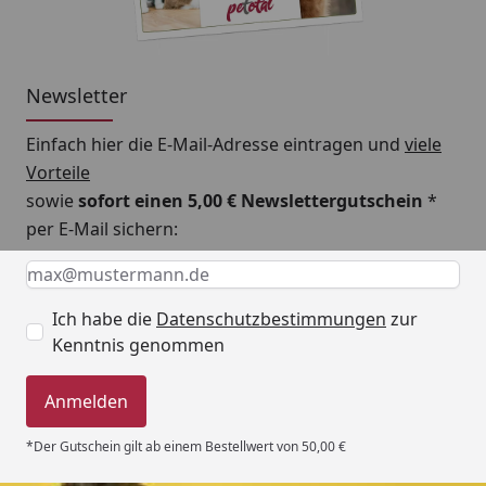
Newsletter
Einfach hier die E-Mail-Adresse eintragen und
viele
Vorteile
sowie
sofort einen 5,00 € Newslettergutschein
*
per E-Mail sichern:
Keine Eingabe erforderlich
Eingabe erforderlich
E-Mail *
Ich habe die
Datenschutzbestimmungen
zur
Kenntnis genommen
Anmelden
*Der Gutschein gilt ab einem Bestellwert von 50,00 €