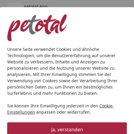
petotal-App
Öffnen
Banner schließen
petotal
kostenlos - Im App Store
Alle Produkte
Mein Konto
Wunschl
Ein
4,80
/ 5
Suchen
Unsere Seite verwendet Cookies und ähnliche
Technologien, um die Benutzererfahrung auf unserer
Katze
Snacks
animonda Milkies Kapseln 20 x 15g Multi
Website zu verbessern, Inhalte und Anzeigen zu
Startseite
personalisieren und die Nutzung unserer Website zu
animonda Milkies Kapseln 20 x 15g
analysieren. Mit Ihrer Einwilligung stimmen Sie der
Multipack Katzensnack Active
Verwendung von Cookies sowie der Verarbeitung Ihrer
persönlichen Daten zu, um Ihnen ein bestmögliches
5
Surferlebnis und mehr Funktionen zu bieten.
(6 Bewertungen)
Sie können Ihre Einwilligung jederzeit in den
Cookie-
Angebot
Einstellungen
anpassen oder widerrufen.
Ja, verstanden