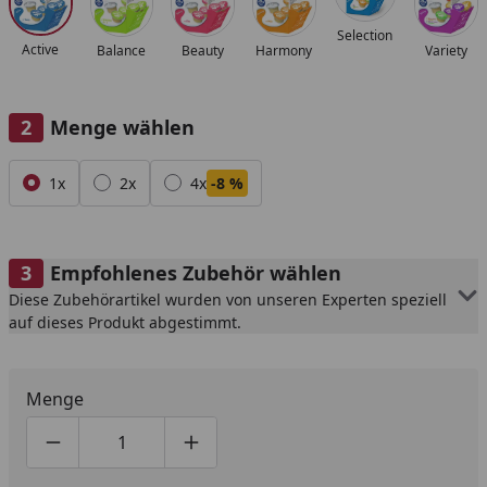
Selection
Active
Balance
Beauty
Harmony
Variety
Menge wählen
Alle anzeigen (3)
1x
2x
4x
-8 %
Empfohlenes Zubehör wählen
Diese Zubehörartikel wurden von unseren Experten speziell
auf dieses Produkt abgestimmt.
Menge
Produktmenge um eins verringern
Produktmenge manuell eingeben
Produktmenge um eins erhöhen