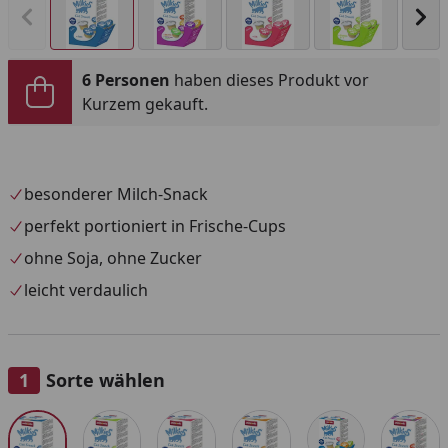
Vorheriges Bild anzeigen
Näc
6 Personen
haben dieses Produkt vor
Kurzem gekauft.
besonderer Milch-Snack
perfekt portioniert in Frische-Cups
ohne Soja, ohne Zucker
leicht verdaulich
Sorte wählen
Alle anzeigen (6)