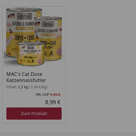
MAC's Cat Dose
Katzennassfutter
Inhalt:
1,2 kg
(7,49 €/kg)
-9%
UVP
9,90 €
Rabatt in Prozent
Ursprünglicher Preis
8,99 €
Aktueller Preis
Zum Produkt