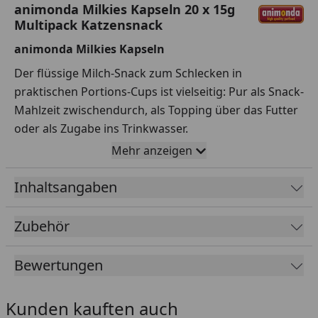
animonda Milkies Kapseln 20 x 15g
Multipack Katzensnack
animonda Milkies Kapseln
Der flüssige Milch-Snack zum Schlecken in
praktischen Portions-Cups ist vielseitig: Pur als Snack-
Mahlzeit zwischendurch, als Topping über das Futter
oder als Zugabe ins Trinkwasser.
Mehr anzeigen
Die leckeren Milch-Snacks passen immer!
Fütterungsempfehlung
Inhaltsangaben
Gewicht in kg
Cups pro Tag
Zubehör
3 - 5 kg
1-3
Bewertungen
Kunden kauften auch